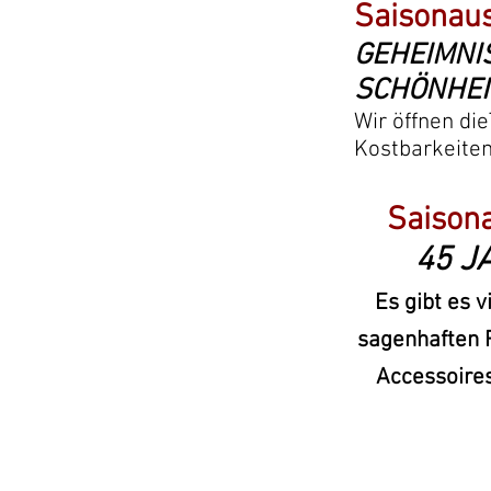
Saisonaus
GEHEIMNI
SCHÖNHEI
Wir öffnen di
Kostbarkeite
Saison
45
JA
Es gibt es v
sagenhaften R
Accessoires